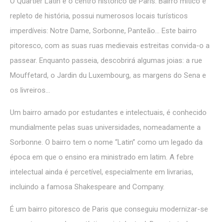
O Quartier Latin é o centro histórico de Paris. Bairro mítico e
Consent
and consent
Identifier.
repleto de história, possui numerosos locais turísticos
_deCountryResp
D-edge
Remember user's
imperdíveis: Notre Dame, Sorbonne, Panteão… Este bairro
Cookie
consent on Cookies
Consent
and consent
pitoresco, com as suas ruas medievais estreitas convida-o a
Identifier.
passear. Enquanto passeia, descobrirá algumas joias: a rue
_deCookiesConsentDeleteKey
D-edge
Remember user's
Cookie
consent on Cookies
Mouffetard, o Jardin du Luxembourg, as margens do Sena e
Consent
and consent
Identifier.
os livreiros…
_deCookiesConsent
D-edge
Remember user's
Cookie
consent on Cookies
Um bairro amado por estudantes e intelectuais, é conhecido
Consent
and consent
Identifier.
mundialmente pelas suas universidades, nomeadamente a
_deCookiesConsentID
D-edge
Remember user's
Sorbonne. O bairro tem o nome “Latin” como um legado da
Cookie
consent on Cookies
Consent
and consent
época em que o ensino era ministrado em latim. A febre
Identifier.
intelectual ainda é percetível, especialmente em livrarias,
incluindo a famosa Shakespeare and Company.
Estatísticas
É um bairro pitoresco de Paris que conseguiu modernizar-se
Cookies deste tipo são usados para recolher informações