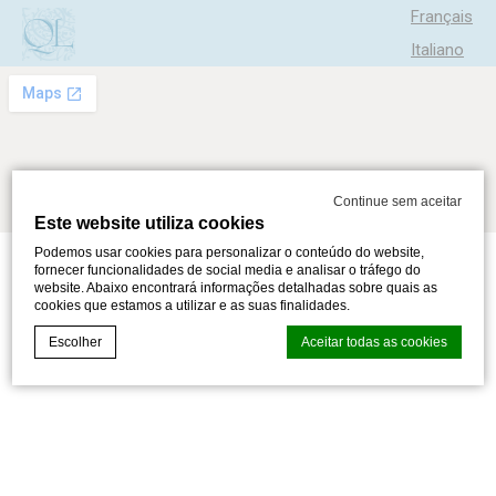
Français
Italiano
Español
Continue sem aceitar
Este website utiliza cookies
Podemos usar cookies para personalizar o conteúdo do website,
fornecer funcionalidades de social media e analisar o tráfego do
website. Abaixo encontrará informações detalhadas sobre quais as
cookies que estamos a utilizar e as suas finalidades.
Escolher
Aceitar todas as cookies
Declaração de cookie por
d-edge Macaron CMP
. Última atualização:
2024-05-30.
O que são cookies?