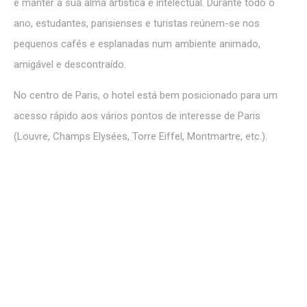
e manter a sua alma artística e intelectual. Durante todo o
do utilizador sobre a sua navegação, com o objetivo final
de analisar as estatísticas de uma forma agregada para
ano, estudantes, parisienses e turistas reúnem-se nos
aprimorar o website.
Não existem cookies deste tipo.
pequenos cafés e esplanadas num ambiente animado,
amigável e descontraído.
Marketing e Anúncios
No centro de Paris, o hotel está bem posicionado para um
Os cookies de marketing serão usados principalmente por
terceiros para criar um perfil de utilizador para rastrear o
acesso rápido aos vários pontos de interesse de Paris
seu comportamento e hábitos na web para fins de
marketing.
(Louvre, Champs Elysées, Torre Eiffel, Montmartre, etc.).
Dados do usuário de anúncios
Forneça consentimento para enviar dados do usuário
relacionados à publicidade ao Google.
Anúncios personalizados
Fornecer consentimento a terceiros para publicidade
personalizada