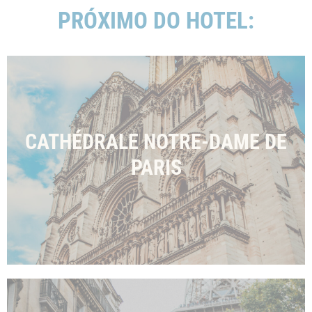
Confirmar seleção
Menos detalhes
PRÓXIMO DO HOTEL:
CATHÉDRALE NOTRE-DAME DE
PARIS