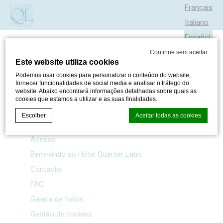
Français
Italiano
Español
Continue sem aceitar
Este website utiliza cookies
MAPA DO SÍTIO
Podemos usar cookies para personalizar o conteúdo do website,
fornecer funcionalidades de social media e analisar o tráfego do
website. Abaixo encontrará informações detalhadas sobre quais as
cookies que estamos a utilizar e as suas finalidades.
Páginas
Escolher
Aceitar todas as cookies
Acesso
Bem-vindo ao Hôtel Quartier Latin
Declaração de cookie por
d-edge Macaron CMP
. Última atualização:
2024-05-30.
Contacto
O que são cookies?
FAQ
Cookies são pequenos bits de informação textual que são
usados pelo website para melhorar a experiência do
Galeria de fotos
utilizador. Aceite todos os cookies ou escolha as categorias
que deseja permitir.
Gestão de cookies
Política de Privacidade