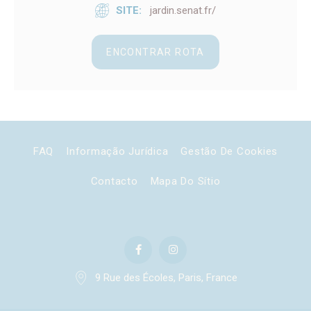
SITE
jardin.senat.fr/
Necessário
Os cookies necessários permitem que o website se
ENCONTRAR ROTA
comporte adequadamente, permitindo funcionalidades
básicas, como logins em áreas privadas ou a navegação
no website.
Não existem cookies deste tipo.
Preferências
FAQ
Informação Jurídica
Gestão De Cookies
Os cookies de preferência permitem salvar as preferências
do utilizador para a sua próxima visita. Por exemplo, estes
Contacto
Mapa Do Sítio
cookies podem conter o idioma do utilizador.
Nome
Fornecedor
Propósito
fb_cookie_law_consent
D-edge
Remember user's
Cookie
consent on Cookies
Consent
and consent
Identifier.
_deCountryResp
D-edge
Remember user's
9 Rue des Écoles, Paris, France
Cookie
consent on Cookies
Consent
and consent
Identifier.