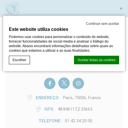
Continue sem aceitar
Este website utiliza cookies
JARDIN DU LUXEMBOURG
Podemos usar cookies para personalizar o conteúdo do website,
fornecer funcionalidades de social media e analisar o tráfego do
website. Abaixo encontrará informações detalhadas sobre quais as
cookies que estamos a utilizar e as suas finalidades.
Escolher
Aceitar todas as cookies
JARDIN DU LUXEMBOURG
Declaração de cookie por
d-edge Macaron CMP
. Última atualização:
2024-05-30.
O que são cookies?
ENDEREÇO
Paris, 75006, France
Cookies são pequenos bits de informação textual que são
usados pelo website para melhorar a experiência do
GPS
48.846117,2.33663
utilizador. Aceite todos os cookies ou escolha as categorias
que deseja permitir.
TELEFONE
01 42 34 20 00
Política de Privacidade