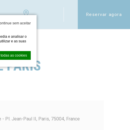
Reservar agora
ontinue sem aceitar
edia e analisar o
tilizar e as suas
 todas as cookies
 PARIS
xperiência do
- Pl. Jean-Paul II, Paris, 75004, France
alidades