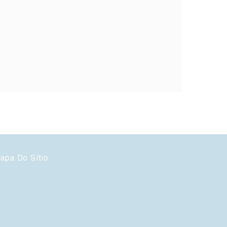
. Por exemplo,
Duração
Sessão
Sessão
Sessão
apa Do Sítio
Sessão
Sessão