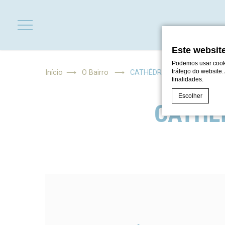
Este website
Podemos usar cooki
tráfego do website.
Início
O Bairro
CATHÉDRALE NOTRE-DAME 
finalidades.
Escolher
CATHÉ
Declaração de co
O que são 
Cookies são pe
utilizador. Ace
Política de Pri
Nece
Os cookies nec