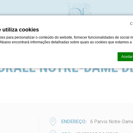
C
 utiliza cookies
es para personalizar o conteúdo do website, fornecer funcionalidades de social m
 Abaixo encontrará informações detalhadas sobre quais as cookies que estamos a u
DE PARIS
Aceitar
DRALE NOTRE-DAME DE
okie por
d-edge Macaron CMP
. Última atualização: 2024-05-30.
cookies?
quenos bits de informação textual que são usados pelo website para melhorar a e
ite todos os cookies ou escolha as categorias que deseja permitir.
vacidade
ssário
ENDEREÇO
6 Parvis Notre-Dame 
essários permitem que o website se comporte adequadamente, permitindo funcion