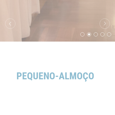
Identifier.
_deCountryResp
D-edge
Remember user's
Cookie
consent on Cookies
Consent
and consent
Identifier.
_deCookiesConsentDeleteKey
D-edge
Remember user's
Cookie
consent on Cookies
Consent
and consent
Identifier.
_deCookiesConsent
D-edge
Remember user's
Cookie
consent on Cookies
Consent
and consent
Identifier.
_deCookiesConsentID
D-edge
Remember user's
PEQUENO-ALMOÇO
Cookie
consent on Cookies
Consent
and consent
Identifier.
Estatísticas
Cookies deste tipo são usados para recolher informações
do utilizador sobre a sua navegação, com o objetivo final