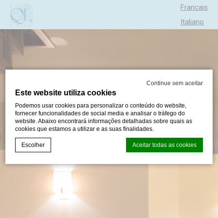
Français
Italiano
Español
Continue sem aceitar
Este website utiliza cookies
Podemos usar cookies para personalizar o conteúdo do website,
fornecer funcionalidades de social media e analisar o tráfego do
website. Abaixo encontrará informações detalhadas sobre quais as
cookies que estamos a utilizar e as suas finalidades.
Escolher
Aceitar todas as cookies
Declaração de cookie por
d-edge Macaron CMP
. Última atualização:
2024-05-30.
O que são cookies?
Cookies são pequenos bits de informação textual que são