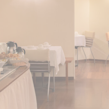
usados pelo website para melhorar a experiência do
utilizador. Aceite todos os cookies ou escolha as categorias
que deseja permitir.
Política de Privacidade
Necessário
Os cookies necessários permitem que o website se
comporte adequadamente, permitindo funcionalidades
básicas, como logins em áreas privadas ou a navegação
no website.
Não existem cookies deste tipo.
Preferências
Os cookies de preferência permitem salvar as preferências
do utilizador para a sua próxima visita. Por exemplo, estes
cookies podem conter o idioma do utilizador.
Nome
Fornecedor
Propósito
fb_cookie_law_consent
D-edge
Remember user's
Cookie
consent on Cookies
Consent
and consent