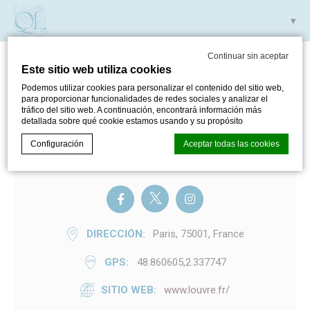
Continuar sin aceptar
Este sitio web utiliza cookies
MUSÉE DU LOUVRE
Podemos utilizar cookies para personalizar el contenido del sitio web,
para proporcionar funcionalidades de redes sociales y analizar el
tráfico del sitio web. A continuación, encontrará información más
detallada sobre qué cookie estamos usando y su propósito
Configuración
Aceptar todas las cookies
MUSÉE DU LOUVRE
Declaración de cookies de
d-edge Macaron CMP
. Última
actualización:% lastupdate%.
¿Qué son las cookies?
DIRECCIÓN
Paris, 75001, France
Las cookies son pequeños fragmentos de información
textual que utiliza el sitio web para mejorar la experiencia
GPS
48.860605,2.337747
del usuario. Acepte todas las cookies o elija qué categorías
desea permitir.
SITIO WEB
www.louvre.fr/
Política de cookies