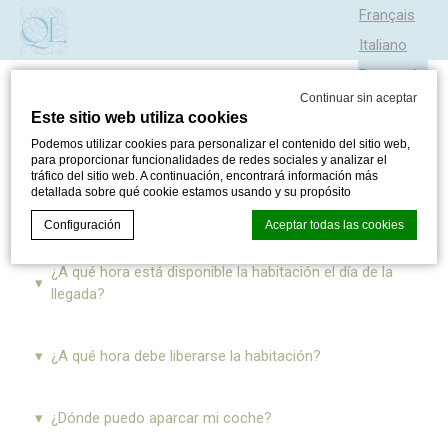
Français
Italiano
Português
Continuar sin aceptar
Este sitio web utiliza cookies
PREGUNTAS FRECUENTES
Podemos utilizar cookies para personalizar el contenido del sitio web,
para proporcionar funcionalidades de redes sociales y analizar el
tráfico del sitio web. A continuación, encontrará información más
detallada sobre qué cookie estamos usando y su propósito
Haga clic en una pregunta para ver la respuesta.
Configuración
Aceptar todas las cookies
¿A qué hora está disponible la habitación el día de la
llegada?
Declaración de cookies de
d-edge Macaron CMP
. Última
actualización:% lastupdate%.
¿Qué son las cookies?
Puede disponer de su habitación a partir de las 14:00.
¿A qué hora debe liberarse la habitación?
Las cookies son pequeños fragmentos de información
textual que utiliza el sitio web para mejorar la experiencia
del usuario. Acepte todas las cookies o elija qué categorías
Puede disponer de su habitación hasta las 12:00
¿Dónde puedo aparcar mi coche?
desea permitir.
(mediodía).
Política de cookies