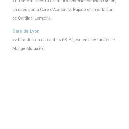
>> Tome la línea 10 del metro hasta la estación Odéon,
No hay cookies de este tipo
en dirección a Gare d’Austerlitz. Bájese en la estación
de Cardinal Lemoine.
Marketing y anuncios
Gare de Lyon
Las cookies de marketing serán utilizadas principalmente
por terceros para crear un perfil de usuario para rastrear su
>> Directo con el autobús 63. Bájese en la estación de
comportamiento y hábitos en la web con fines de
marketing.
Monge Mutualité.
Datos de usuario publicitarios
Proporcionar su consentimiento para el envío de datos del
usuario relacionados con publicidad a Google.
Anuncios personalizados
Proporcionar consentimiento a terceros para publicidad
personalizada.
Confirmar selección
Menos detalles