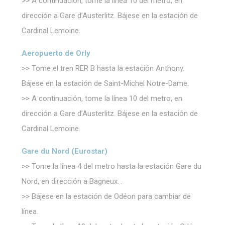
>> A continuación, tome la línea 10 del metro, en
_deCountryResp
D-edge
Remember user's
S
Cookie
consent on Cookies
dirección a Gare d’Austerlitz. Bájese en la estación de
Consent
and consent
Cardinal Lemoine.
Identifier.
_deCookiesConsentDeleteKey
D-edge
Remember user's
S
Aeropuerto de Orly
Cookie
consent on Cookies
Consent
and consent
>> Tome el tren RER B hasta la estación Anthony.
Identifier.
Bájese en la estación de Saint-Michel Notre-Dame.
_deCookiesConsent
D-edge
Remember user's
S
Cookie
consent on Cookies
>> A continuación, tome la línea 10 del metro, en
Consent
and consent
Identifier.
dirección a Gare d’Austerlitz. Bájese en la estación de
_deCookiesConsentID
D-edge
Remember user's
S
Cardinal Lemoine.
Cookie
consent on Cookies
Consent
and consent
Identifier.
Gare du Nord (Eurostar)
>> Tome la línea 4 del metro hasta la estación Gare du
Nord, en dirección a Bagneux. .
Estadísticas
>> Bájese en la estación de Odéon para cambiar de
Las cookies de este tipo se utilizan para recopilar
información del usuario sobre la ruta de navegación con el
línea.
objetivo final de analizar las estadísticas de forma
agregada para mejorar el sitio web