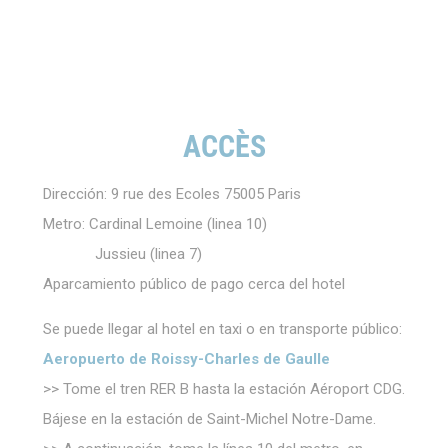
del usuario. Acepte todas las cookies o elija qué categorías
desea permitir.
Política de cookies
Necesario
Las cookies necesarias permiten que el sitio web se
ACCÈS
comporte correctamente habilitando funcionalidades
básicas como inicios de sesión en áreas privadas o la
navegación del sitio web
Dirección: 9 rue des Ecoles 75005 Paris
No hay cookies de este tipo
Metro: Cardinal Lemoine (linea 10)
Jussieu (linea 7)
Preferencias
Aparcamiento público de pago cerca del hotel
Las cookies de preferencia permiten guardar las
preferencias del usuario para la próxima visita. Por
ejemplo, pueden contener el idioma del usuario.
Se puede llegar al hotel en taxi o en transporte público:
Nombre
Proveedor
Propósito
D
Aeropuerto de Roissy-Charles de Gaulle
fb_cookie_law_consent
D-edge
Remember user's
S
>> Tome el tren RER B hasta la estación Aéroport CDG.
Cookie
consent on Cookies
Consent
and consent
Bájese en la estación de Saint-Michel Notre-Dame.
Identifier.