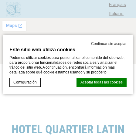
Français
Italiano
Português
Continuar sin aceptar
Este sitio web utiliza cookies
Podemos utilizar cookies para personalizar el contenido del sitio web,
para proporcionar funcionalidades de redes sociales y analizar el
tráfico del sitio web. A continuación, encontrará información más
detallada sobre qué cookie estamos usando y su propósito
Configuración
Aceptar todas las cookies
Declaración de cookies de
d-edge Macaron CMP
. Última
actualización:% lastupdate%.
¿Qué son las cookies?
HOTEL QUARTIER LATIN
Las cookies son pequeños fragmentos de información
textual que utiliza el sitio web para mejorar la experiencia