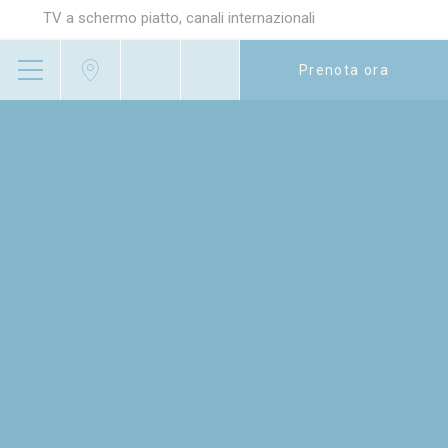
TV a schermo piatto, canali internazionali
Articoli da toeletta
Prenota ora
L’hotel non dispone di camere
Culla gratuita su richiesta
Animali non ammessi
Wi-Fi ad alta velocità gratuito