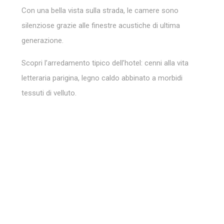
Dati utente pubblicitari
Con una bella vista sulla strada, le camere sono
Fornire il consenso per l'invio a Google dei dati dell'utente
silenziose grazie alle finestre acustiche di ultima
relativi alla pubblicità.
generazione.
Annunci personalizzati
Scopri l’arredamento tipico dell’hotel: cenni alla vita
Fornire il consenso a terze parti per la pubblicità
letteraria parigina, legno caldo abbinato a morbidi
personalizzata
tessuti di velluto.
Conferma Selezione
Nascondi dettagli